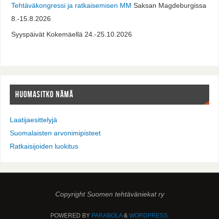
Tehtäväkongressi ja ratkaisemisen MM
Saksan Magdeburgissa
8.-15.8.2026
Syyspäivät Kokemäellä 24.-25.10.2026
HUOMASITKO NÄMÄ
Laatijaesittelyjä
Suomalaisten arvonimipisteet
Ratkaisijoiden luokitus
Copyright Suomen tehtäväniekat ry
POWERED BY
PARABOLA
&
WORDPRESS.