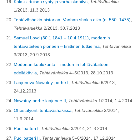
Kaksisiirtoisen synty ja varhaiskehitys
,
Tehtäväniekka
1/2013, 11.3.2013
Tehtäväshakin historiaa: Vanhan shakin aika (n. 550–1475)
,
Tehtäväniekka
2/2013, 30.7.2013
Samuel Loyd (30.1.1841 – 10.4.1911), modernin
tehtävätaiteen pioneeri – kriittinen tutkielma
,
Tehtäväniekka
3/2013, 20.9.2013
Modenan koulukunta – modernin tehtävätaiteen
edelläkävijä
,
Tehtäväniekka
4–5/2013, 28.10.2013
Laajeneva Nowotny-perhe I
,
Tehtäväniekka
6/2013,
24.12.2013
Nowotny-perhe laajenee II
,
Tehtäväniekka
1/2014, 1.4.2014
Ohestalyönti tehtäväshakissa
,
Tehtäväniekka
2/2014,
11.6.2014
Puolipatteri I
,
Tehtäväniekka
3/2014, 21.8.2014
Puolipatteri II
,
Tehtäväniekka
5–6/2014, 17.12.2014