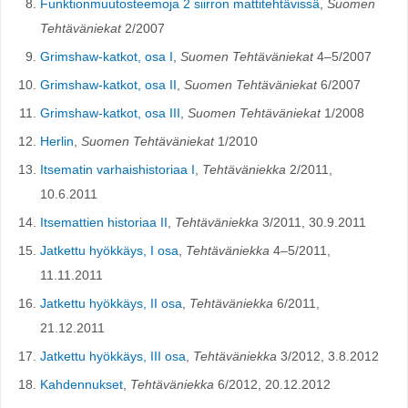
Funktionmuutosteemoja 2 siirron mattitehtävissä
,
Suomen
Tehtäväniekat
2/2007
Grimshaw-katkot, osa I
,
Suomen Tehtäväniekat
4–5/2007
Grimshaw-katkot, osa II
,
Suomen Tehtäväniekat
6/2007
Grimshaw-katkot, osa III
,
Suomen Tehtäväniekat
1/2008
Herlin
,
Suomen Tehtäväniekat
1/2010
Itsematin varhaishistoriaa I
,
Tehtäväniekka
2/2011,
10.6.2011
Itsemattien historiaa II
,
Tehtäväniekka
3/2011, 30.9.2011
Jatkettu hyökkäys, I osa
,
Tehtäväniekka
4–5/2011,
11.11.2011
Jatkettu hyökkäys, II osa
,
Tehtäväniekka
6/2011,
21.12.2011
Jatkettu hyökkäys, III osa
,
Tehtäväniekka
3/2012, 3.8.2012
Kahdennukset
,
Tehtäväniekka
6/2012, 20.12.2012