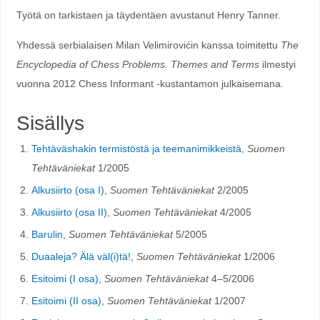
Työtä on tarkistaen ja täydentäen avustanut Henry Tanner.
Yhdessä serbialaisen Milan Velimirovićin kanssa toimitettu
The
Encyclopedia of Chess Problems. Themes and Terms
ilmestyi
vuonna 2012 Chess Informant -kustantamon julkaisemana.
Sisällys
Tehtäväshakin termistöstä ja teemanimikkeistä
,
Suomen
Tehtäväniekat
1/2005
Alkusiirto (osa I)
,
Suomen Tehtäväniekat
2/2005
Alkusiirto (osa II)
,
Suomen Tehtäväniekat
4/2005
Barulin
,
Suomen Tehtäväniekat
5/2005
Duaaleja? Älä väl(i)tä!
,
Suomen Tehtäväniekat
1/2006
Esitoimi (I osa)
,
Suomen Tehtäväniekat
4–5/2006
Esitoimi (II osa)
,
Suomen Tehtäväniekat
1/2007