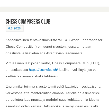
Chess Composers Club
6.3.2026
Kansainvälinen tehtäväshakkiliitto WFCC (World Federation for
Chess Composition) on luonut sivuston, jossa annetaan
opastusta ja lisätietoa shakkitehtävien laadinnasta.
Virtuaalinen laatijoiden kerho, Chess Composers Club (CCC),
on osoitteessa
https://ccc.wfcc.ch/
ja siihen voi liittyä, jos voi
esittää laatimansa shakkitehtävän.
Englanniksi toimiva sivusto toimii sekä laatijoiden sosiaalisena
verkostona että mentorointiohjelmana. Tarjolla on esimerkiksi
perustietoa laadinnasta ja mahdollisuus kehittää omia ideoita
asiantuntijoiden kanssa. Tekijänoikeus säilyy idean esittäjällä.