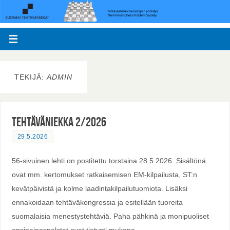
TEKIJÄ:
ADMIN
Tehtäväniekka 2/2026
29.5.2026
56-sivuinen lehti on postitettu torstaina 28.5.2026. Sisältönä
ovat mm. kertomukset ratkaisemisen EM-kilpailusta, ST:n
kevätpäivistä ja kolme laadintakilpailutuomiota. Lisäksi
ennakoidaan tehtäväkongressia ja esitellään tuoreita
suomalaisia menestystehtäviä. Paha pähkinä ja monipuoliset
ensipainospalstat ovat tietysti mukana.