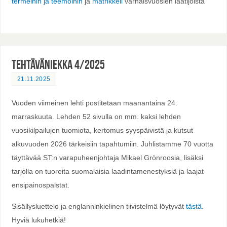
termeihin ja teemoihin
ja
matrikkeli
varhaisvuosien laatijoista
Tehtäväniekka 4/2025
21.11.2025
Vuoden viimeinen lehti postitetaan maanantaina 24.
marraskuuta. Lehden 52 sivulla on mm. kaksi lehden
vuosikilpailujen tuomiota, kertomus syyspäivistä ja kutsut
alkuvuoden 2026 tärkeisiin tapahtumiin. Juhlistamme 70 vuotta
täyttävää ST:n varapuheenjohtaja Mikael Grönroosia, lisäksi
tarjolla on tuoreita suomalaisia laadintamenestyksiä ja laajat
ensipainospalstat.
Sisällysluettelo ja englanninkielinen tiivistelmä löytyvät
tästä
.
Hyviä lukuhetkiä!