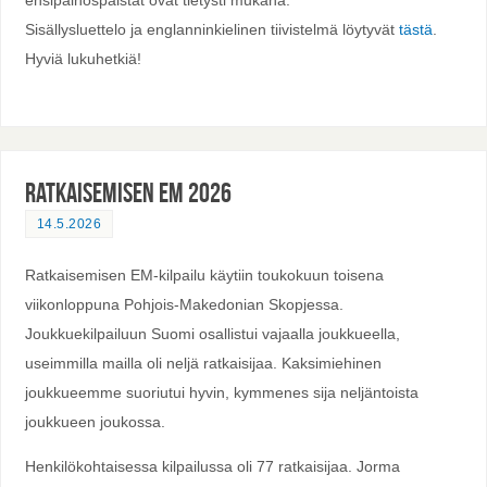
Sisällysluettelo ja englanninkielinen tiivistelmä löytyvät
tästä
.
Hyviä lukuhetkiä!
Ratkaisemisen EM 2026
14.5.2026
Ratkaisemisen EM-kilpailu käytiin toukokuun toisena
viikonloppuna Pohjois-Makedonian Skopjessa.
Joukkuekilpailuun Suomi osallistui vajaalla joukkueella,
useimmilla mailla oli neljä ratkaisijaa. Kaksimiehinen
joukkueemme suoriutui hyvin, kymmenes sija neljäntoista
joukkueen joukossa.
Henkilökohtaisessa kilpailussa oli 77 ratkaisijaa. Jorma