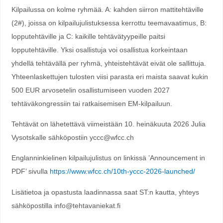
Kilpailussa on kolme ryhmää. A: kahden siirron mattitehtäville
(2#), joissa on kilpailujulistuksessa kerrottu teemavaatimus, B:
lopputehtäville ja C: kaikille tehtävätyypeille paitsi
lopputehtäville. Yksi osallistuja voi osallistua korkeintaan
yhdellä tehtävällä per ryhmä, yhteistehtävät eivät ole sallittuja.
Yhteenlaskettujen tulosten viisi parasta eri maista saavat kukin
500 EUR arvosetelin osallistumiseen vuoden 2027
tehtäväkongressiin tai ratkaisemisen EM-kilpailuun.
Tehtävät on lähetettävä viimeistään 10. heinäkuuta 2026 Julia
Vysotskalle sähköpostiin yccc@wfcc.ch
Englanninkielinen kilpailujulistus on linkissä ’Announcement in
PDF’ sivulla
https://www.wfcc.ch/10th-yccc-2026-launched/
Lisätietoa ja opastusta laadinnassa saat ST:n kautta, yhteys
sähköpostilla info@tehtavaniekat.fi