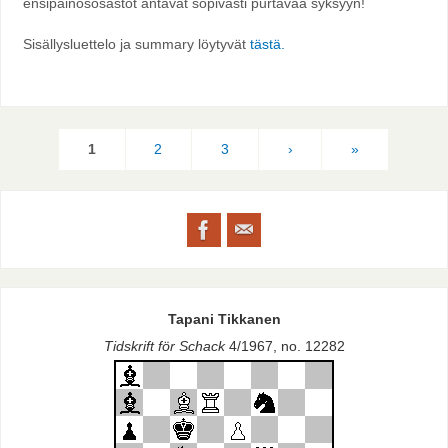
ensipainososastot antavat sopivasti purtavaa syksyyn!
Sisällysluettelo ja summary löytyvät
tästä.
1
2
3
›
»
Tapani Tikkanen
Tidskrift för Schack
4/1967, no. 12282