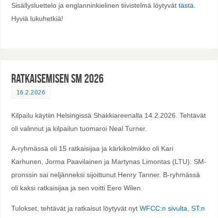
Sisällysluettelo ja englanninkielinen tiivistelmä löytyvät
tästä
.
Hyviä lukuhetkiä!
Ratkaisemisen SM 2026
16.2.2026
Kilpailu käytiin Helsingissä Shakkiareenalla 14.2.2026. Tehtävät
oli valinnut ja kilpailun tuomaroi Neal Turner.
A-ryhmässä oli 15 ratkaisijaa ja kärkikolmikko oli Kari
Karhunen, Jorma Paavilainen ja Martynas Limontas (LTU). SM-
pronssin sai neljänneksi sijoittunut Henry Tanner. B-ryhmässä
oli kaksi ratkaisijaa ja sen voitti Eero Wilen.
Tulokset, tehtävät ja ratkaisut löytyvät nyt
WFCC:n sivulta
,
ST:n