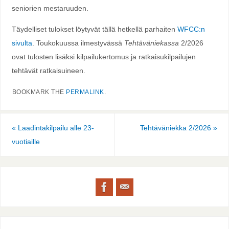
seniorien mestaruuden.
Täydelliset tulokset löytyvät tällä hetkellä parhaiten
WFCC:n
sivulta
. Toukokuussa ilmestyvässä
Tehtäväniekassa
2/2026
ovat tulosten lisäksi kilpailukertomus ja ratkaisukilpailujen
tehtävät ratkaisuineen.
BOOKMARK THE
PERMALINK
.
«
Laadintakilpailu alle 23-
Tehtäväniekka 2/2026
»
vuotiaille