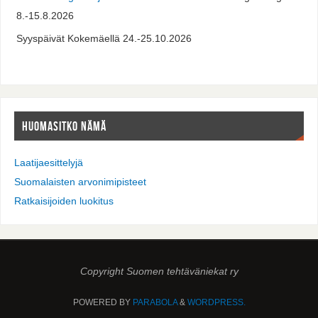
8.-15.8.2026
Syyspäivät Kokemäellä 24.-25.10.2026
HUOMASITKO NÄMÄ
Laatijaesittelyjä
Suomalaisten arvonimipisteet
Ratkaisijoiden luokitus
Copyright Suomen tehtäväniekat ry
POWERED BY
PARABOLA
&
WORDPRESS.