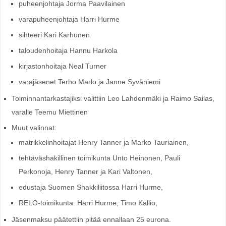
puheenjohtaja Jorma Paavilainen
varapuheenjohtaja Harri Hurme
sihteeri Kari Karhunen
taloudenhoitaja Hannu Harkola
kirjastonhoitaja Neal Turner
varajäsenet Terho Marlo ja Janne Syväniemi
Toiminnantarkastajiksi valittiin Leo Lahdenmäki ja Raimo Sailas,
varalle Teemu Miettinen
Muut valinnat:
matrikkelinhoitajat Henry Tanner ja Marko Tauriainen,
tehtäväshakillinen toimikunta Unto Heinonen, Pauli
Perkonoja, Henry Tanner ja Kari Valtonen,
edustaja Suomen Shakkiliitossa Harri Hurme,
RELO-toimikunta: Harri Hurme, Timo Kallio,
Jäsenmaksu päätettiin pitää ennallaan 25 eurona.