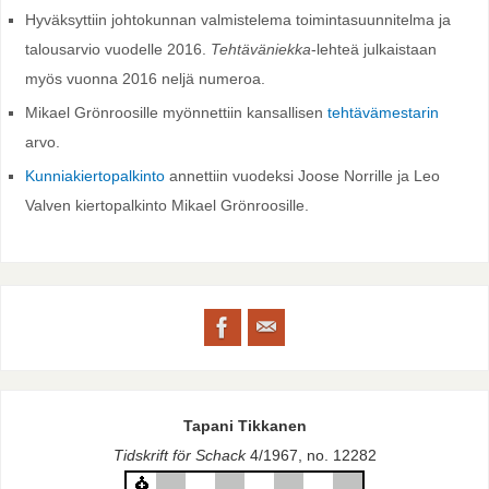
Hyväksyttiin johtokunnan valmistelema toimintasuunnitelma ja
talousarvio vuodelle 2016.
Tehtäväniekka
-lehteä julkaistaan
myös vuonna 2016 neljä numeroa.
Mikael Grönroosille myönnettiin kansallisen
tehtävämestarin
arvo.
Kunniakiertopalkinto
annettiin vuodeksi Joose Norrille ja Leo
Valven kiertopalkinto Mikael Grönroosille.
Tapani Tikkanen
Tidskrift för Schack
4/1967, no. 12282