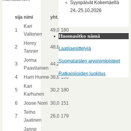
Syyspäivät Kokemäellä
24.-25.10.2026
sija
nimi
yht.
aika
Kari
1
49,0
180
Valtonen
Huomasitko nämä
Henry
2
48,8
180
Laatijaesittelyjä
Tanner
Jorma
Suomalaisten arvonimipisteet
3
44,2
180
Paavilainen
Ratkaisijoiden luokitus
4
Harri Hurme
38,8
180
Kari
5
30,2
180
Karhunen
6
Joose Norri
30,0
151
Terho
7
26,0
179
Jaatinen
Janne