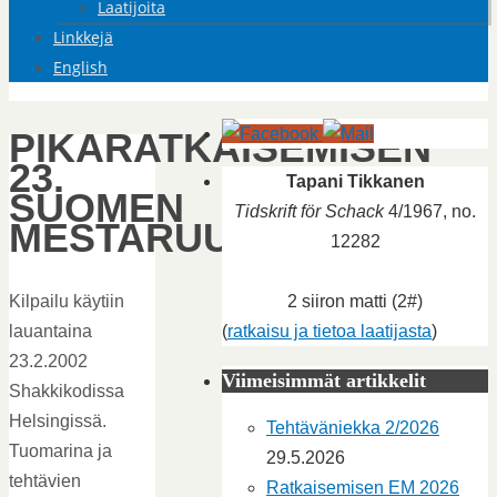
Laatijoita
Linkkejä
English
PIKARATKAISEMISEN
23.
Tapani Tikkanen
SUOMEN
Tidskrift för Schack
4/1967, no.
MESTARUUSKILPAILU
12282
2 siiron matti (2#)
Kilpailu käytiin
(
ratkaisu ja tietoa laatijasta
)
lauantaina
23.2.2002
Viimeisimmät artikkelit
Shakkikodissa
Helsingissä.
Tehtäväniekka 2/2026
Tuomarina ja
29.5.2026
tehtävien
Ratkaisemisen EM 2026