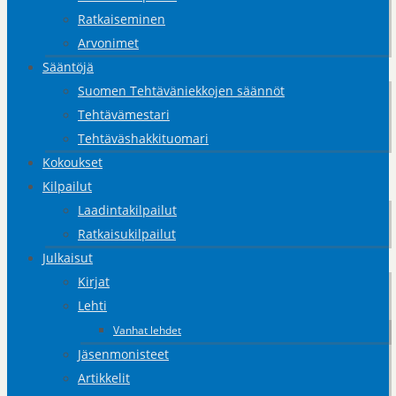
Ratkaiseminen
Arvonimet
Sääntöjä
Suomen Tehtäväniekkojen säännöt
Tehtävämestari
Tehtäväshakkituomari
Kokoukset
Kilpailut
Laadintakilpailut
Ratkaisukilpailut
Julkaisut
Kirjat
Lehti
Vanhat lehdet
Jäsenmonisteet
Artikkelit