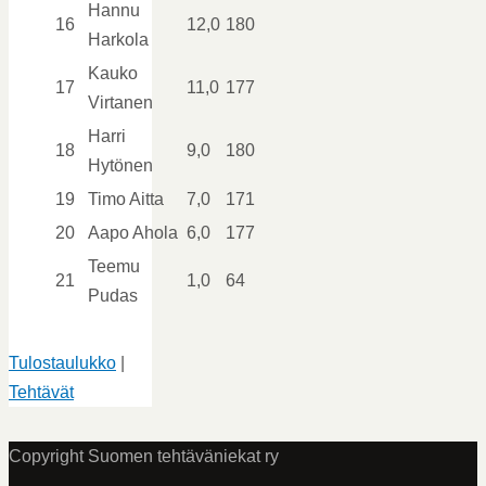
Hannu
16
12,0
180
Harkola
Kauko
17
11,0
177
Virtanen
Harri
18
9,0
180
Hytönen
19
Timo Aitta
7,0
171
20
Aapo Ahola
6,0
177
Teemu
21
1,0
64
Pudas
Tulostaulukko
|
Tehtävät
Copyright Suomen tehtäväniekat ry