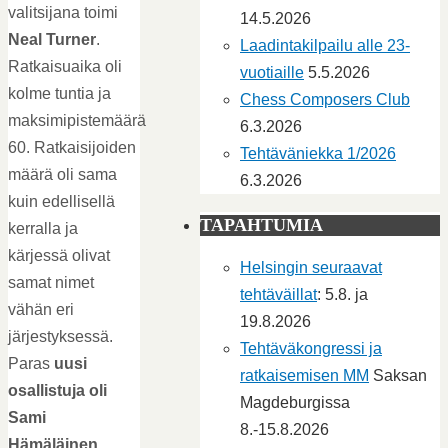
valitsijana toimi
14.5.2026
Neal Turner
.
Laadintakilpailu alle 23-
Ratkaisuaika oli
vuotiaille
5.5.2026
kolme tuntia ja
Chess Composers Club
maksimipistemäärä
6.3.2026
60. Ratkaisijoiden
Tehtäväniekka 1/2026
määrä oli sama
6.3.2026
kuin edellisellä
TAPAHTUMIA
kerralla ja
kärjessä olivat
Helsingin seuraavat
samat nimet
tehtäväillat
: 5.8. ja
vähän eri
19.8.2026
järjestyksessä.
Tehtäväkongressi ja
Paras
uusi
ratkaisemisen MM
Saksan
osallistuja oli
Magdeburgissa
Sami
8.-15.8.2026
Hämäläinen
.