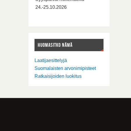
24.-25.10.2026
HUOMASITKO NÄMÄ
Laatijaesittelyjä
Suomalaisten arvonimipisteet
Ratkaisijoiden luokitus