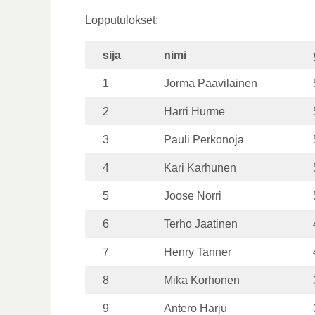
Lopputulokset:
sija
nimi
1
Jorma Paavilainen
2
Harri Hurme
3
Pauli Perkonoja
4
Kari Karhunen
5
Joose Norri
6
Terho Jaatinen
7
Henry Tanner
8
Mika Korhonen
9
Antero Harju