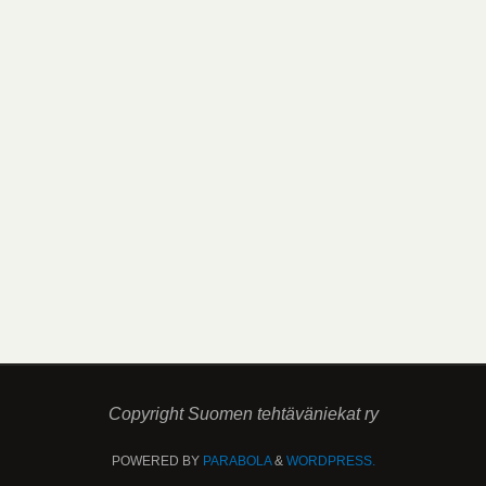
Copyright Suomen tehtäväniekat ry
POWERED BY
PARABOLA
&
WORDPRESS.