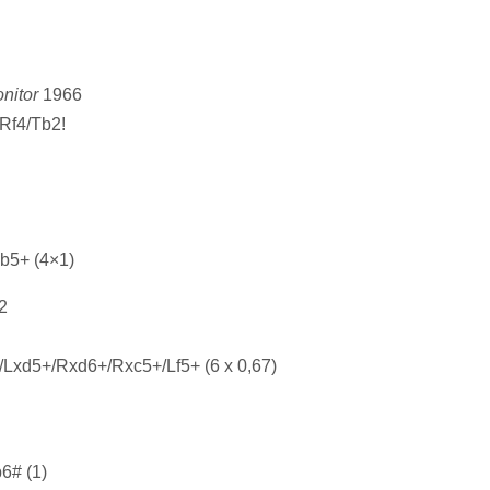
nitor
1966
Rf4/Tb2!
b5+ (4×1)
92
+/Lxd5+/Rxd6+/Rxc5+/Lf5+ (6 x 0,67)
6# (1)