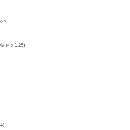
e3#
#
4# (4 x 1,25)
(4)