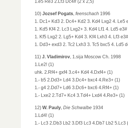
1.e5 Re3 2.Lf3 Dc4# (2 x 2,5)
10)
Jozsef Pogats
,
feenschach
1996
1. Dc1+ Kd3 2. Dc4+ Kd2 3. Kd4 Lxg2 4. Le5 
1. Kd5 Kf4 2. Lc3 Lxg2+ 3. Kd4 Lf1 4. Ld5 e3#
1. Kf5 Lxg2 2. Lg5+ Kd4 3. Kf4 Lxh3 4. Lf3 e3
1. Dd3+ exd3 2. Tc2 Lxh3 3. Tc5 bxc5 4. Ld5 d
11)
J. Vladimirov
, 1.sija Moscow Ch. 1998
1.Le2! (1)
uhk. 2.Rf4+ gxf4 3.c4+ Kd4 4.Dxf4+ (1)
1.- b5 2.Dd3+ Ld4 3.Dc4+ bxc4 4.Re3+ (1)
1.- g4 2.Dd7+ Ld6 3.Dc6+ bxc6 4.Rf4+ (1)
1.- Lxe2 2.Td7+ Kc4 3.Td4+ Lxd4 4.Re3+ (1)
12)
W. Pauly
,
Die Schwalbe
1934
1.Ld4! (1)
1.- Lc3 2.Db3 Lb2 3.Df3 Lc3 4.Db7 Lb2 5.Lc3 