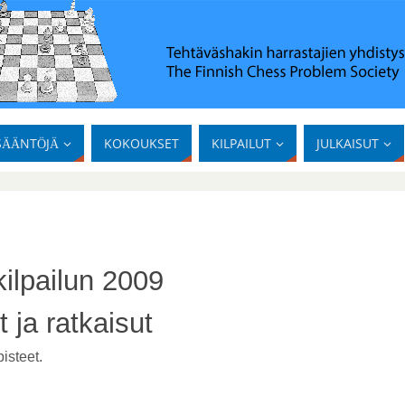
SÄÄNTÖJÄ
KOKOUKSET
KILPAILUT
JULKAISUT
ilpailun 2009
t ja ratkaisut
pisteet.