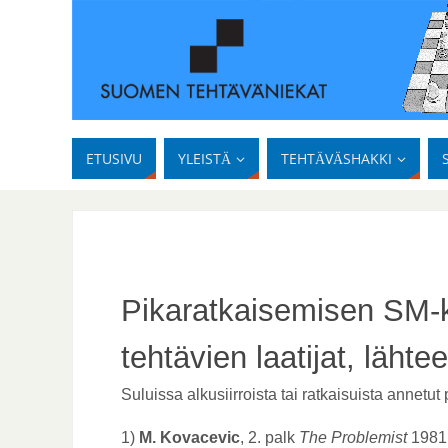
ETUSIVU
YLEISTÄ
TEHTÄVÄSHAKKI
Pikaratkaisemisen SM-k
tehtävien laatijat, lähtee
Suluissa alkusiirroista tai ratkaisuista annetut 
1)
M. Kovacevic
, 2. palk
The Problemist
1981