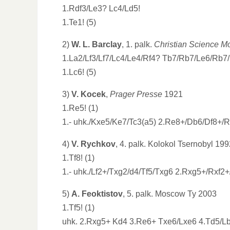
1.Rdf3/Le3? Lc4/Ld5!
1.Te1! (5)
2)
W. L. Barclay
, 1. palk.
Christian Science Mo
1.La2/Lf3/Lf7/Lc4/Le4/Rf4? Tb7/Rb7/Le6/Rb7/
1.Lc6! (5)
3)
V. Kocek
,
Prager Presse
1921
1.Re5! (1)
1.- uhk./Kxe5/Ke7/Tc3(a5) 2.Re8+/Db6/Df8+/R
4)
V. Rychkov
, 4. palk. Kolokol Tsernobyl 19
1.Tf8! (1)
1.- uhk./Lf2+/Txg2/d4/Tf5/Txg6 2.Rxg5+/Rxf2
5)
A. Feoktistov
, 5. palk. Moscow Ty 2003
1.Tf5! (1)
uhk. 2.Rxg5+ Kd4 3.Re6+ Txe6/Lxe6 4.Td5/Lb