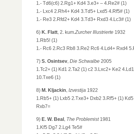
1.- Td6(c6) 2.Rg1+ Kd4 3.e3+ – 4.Re2# (1)
1.- Lxc4 2.Rh4+ Kd4 3.Td5+ Lxd5 4.Rf5# (1)
1.- Re3 2.Rfd2+ Kd4 3.Td3+ Rxd3 4.Lc3# (1)
6)
K. Flatt
, 2. kum.
Zurcher Illustrierte
1932
1.Rb5! (1)
1.- Rc6 2.Rc3 Rb8 3.Re2 Rc6 4.Ld4+ Rxd4 5.
7)
S. Osintsev
,
Die Schwalbe
2005
1.Tc2+ (1) Kd1 2.Ta2 (1) c2 3.Lxc2+ Ke2 4.Ld
10.Txe6 (1)
8)
M. Kljackin
,
Izvestija
1922
1.Rb5+ (1) Lxb5 2.Txe3+ Dxb2 3.Rf5+ (1) Kd5
Rxb7=
9)
E. W. Beal
,
The Problemist
1981
1.Kf5 Dg7 2.Lg4 Te5#