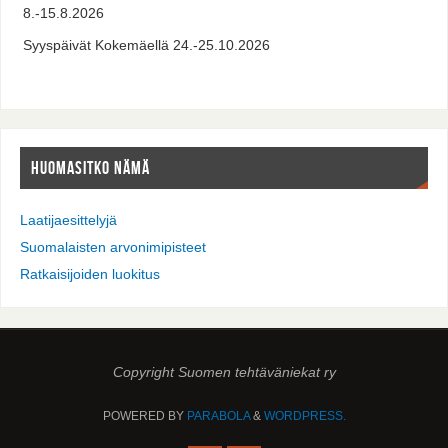
8.-15.8.2026
Syyspäivät Kokemäellä 24.-25.10.2026
HUOMASITKO NÄMÄ
Laatijaesittelyjä
Suomalaisten arvonimipisteet
Ratkaisijoiden luokitus
Copyright Suomen tehtäväniekat ry
POWERED BY
PARABOLA
&
WORDPRESS.