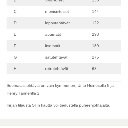
B
3-siirtoiset
190
C
monisiirtoiset
144
D
lopputehtävät
122
E
apumatit
298
F
itsematit
189
G
satutehtävät
275
H
retrotehtävät
63
Suomalaistehtäviä on vain kymmenen, Unto Heinosella 8 ja
Henry Tannerilla 2.
Kirjan tilausta ST:n kautta voi tiedustella puheenjohtajalta.